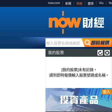
now.com
Viu
N
新聞
財經
體育
輸入股票名稱或編號
我的股票
[我的股票]未有記錄，
請到即時報價輸入股票號碼或名稱。