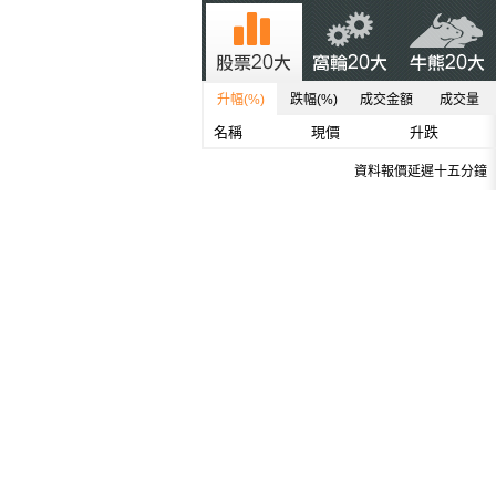
升幅(%)
跌幅(%)
成交金額
成交量
名稱
現價
升跌
資料報價延遲十五分鐘