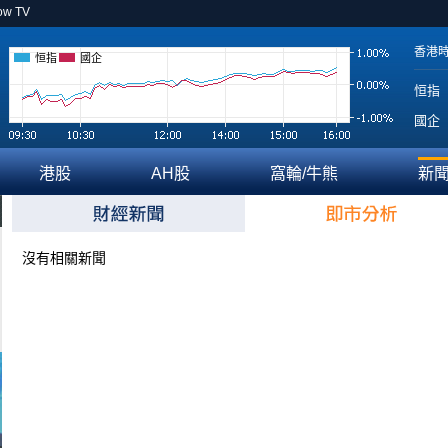
ow TV
香港
恒指
國企
恒指
國企
港股
AH股
窩輪/牛熊
新
沒有相關新聞