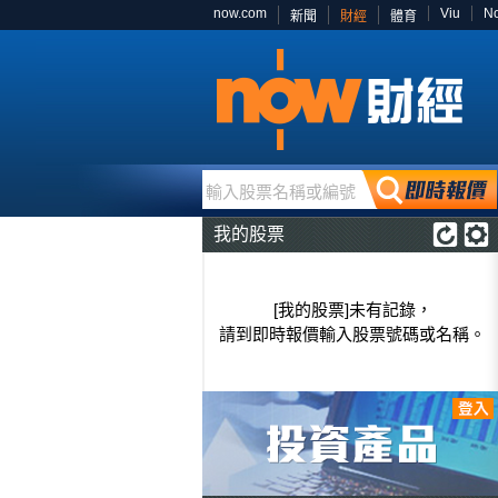
now.com
Viu
N
新聞
財經
體育
輸入股票名稱或編號
我的股票
[我的股票]未有記錄，
請到即時報價輸入股票號碼或名稱。