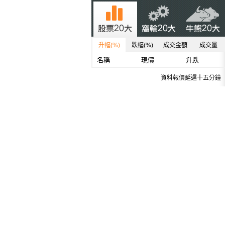
升幅(%)
跌幅(%)
成交金額
成交量
名稱
現價
升跌
資料報價延遲十五分鐘