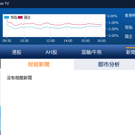
ow TV
香港
恒指
國企
恒指
國企
港股
AH股
窩輪/牛熊
新
沒有相關新聞