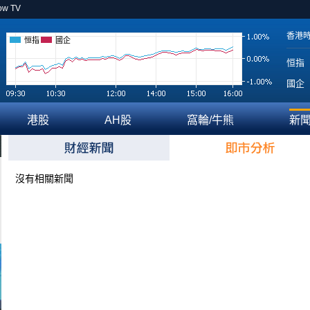
ow TV
香港
恒指
國企
恒指
國企
港股
AH股
窩輪/牛熊
新
沒有相關新聞