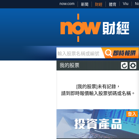
now.com
Viu
N
新聞
財經
體育
輸入股票名稱或編號
我的股票
[我的股票]未有記錄，
請到即時報價輸入股票號碼或名稱。