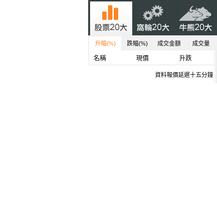
升幅(%)
跌幅(%)
成交金額
成交量
名稱
現價
升跌
資料報價延遲十五分鐘