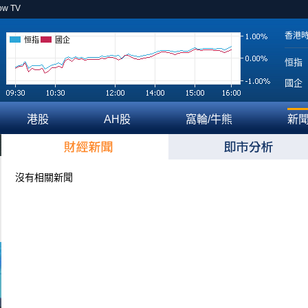
ow TV
香港
恒指
國企
恒指
國企
港股
AH股
窩輪/牛熊
新
沒有相關新聞