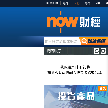
now.com
Viu
N
新聞
財經
體育
輸入股票名稱或編號
我的股票
[我的股票]未有記錄，
請到即時報價輸入股票號碼或名稱。