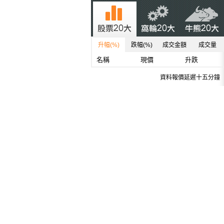
升幅(%)
跌幅(%)
成交金額
成交量
名稱
現價
升跌
資料報價延遲十五分鐘