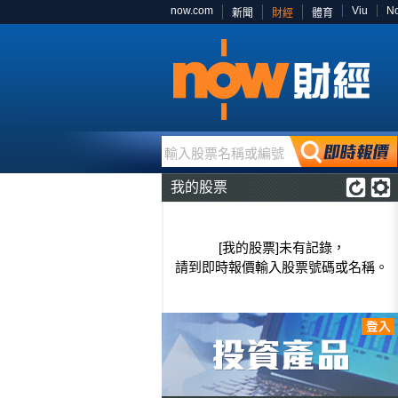
now.com
Viu
N
新聞
財經
體育
輸入股票名稱或編號
我的股票
[我的股票]未有記錄，
請到即時報價輸入股票號碼或名稱。