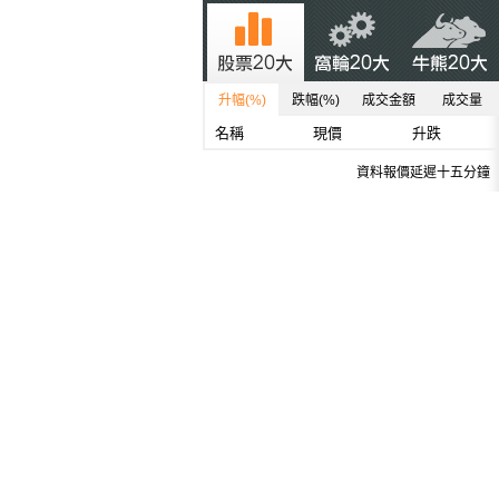
升幅(%)
跌幅(%)
成交金額
成交量
名稱
現價
升跌
資料報價延遲十五分鐘