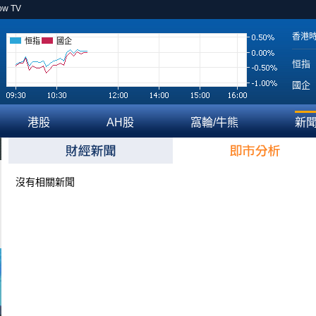
ow TV
香港
恒指
國企
恒指
國企
港股
AH股
窩輪/牛熊
新
沒有相關新聞