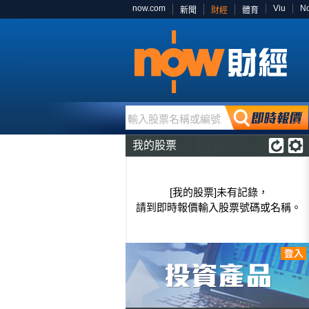
now.com
Viu
N
新聞
財經
體育
輸入股票名稱或編號
我的股票
[我的股票]未有記錄，
請到即時報價輸入股票號碼或名稱。