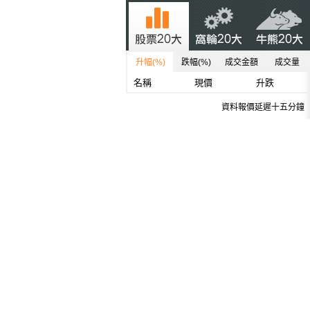
升幅(%)
跌幅(%)
成交金額
成交量
名稱
現價
升跌
資料報價延遲十五分鐘