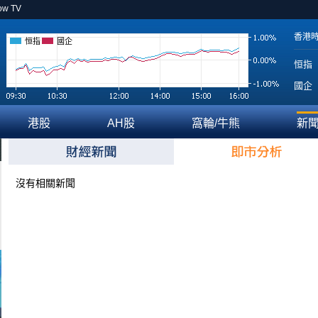
ow TV
香港
恒指
國企
恒指
國企
港股
AH股
窩輪/牛熊
新
沒有相關新聞