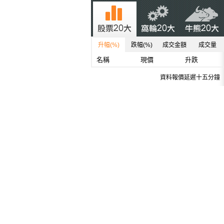
升幅(%)
跌幅(%)
成交金額
成交量
名稱
現價
升跌
資料報價延遲十五分鐘