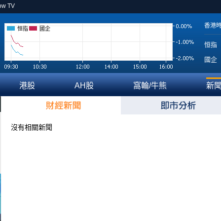
ow TV
香港
恒指
國企
恒指
國企
港股
AH股
窩輪/牛熊
新
沒有相關新聞