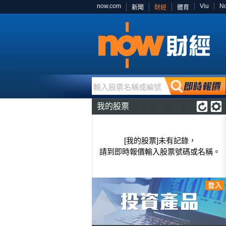
now.com
Viu
N
新聞
財經
體育
輸入股票名稱或編號
我的股票
[我的股票]未有記錄，
請到即時報價輸入股票號碼或名稱。