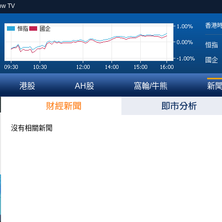
ow TV
香港
恒指
國企
恒指
國企
港股
AH股
窩輪/牛熊
新
沒有相關新聞