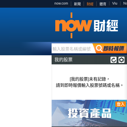
now.com
Viu
N
新聞
財經
體育
輸入股票名稱或編號
我的股票
[我的股票]未有記錄，
請到即時報價輸入股票號碼或名稱。