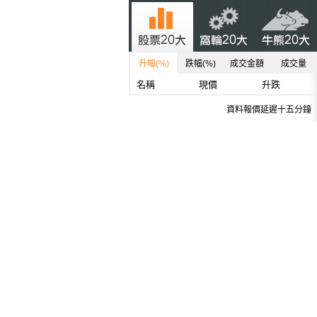
升幅(%)
跌幅(%)
成交金額
成交量
名稱
現價
升跌
資料報價延遲十五分鐘