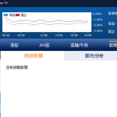
ow TV
香港
恒指
國企
恒指
國企
港股
AH股
窩輪/牛熊
新
沒有相關新聞