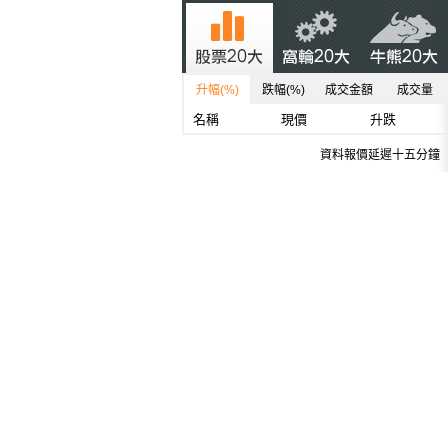
升幅(%)
跌幅(%)
成交金額
成交量
名稱
現價
升跌
資料報價延遲十五分鐘