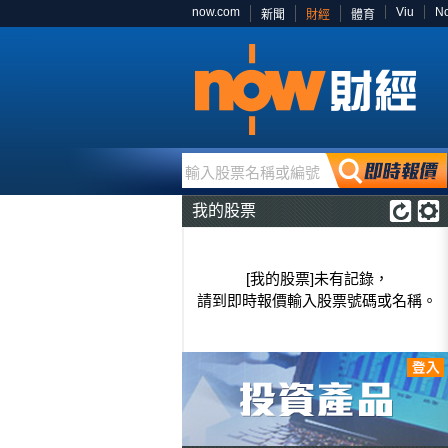
now.com
Viu
N
新聞
財經
體育
輸入股票名稱或編號
我的股票
[我的股票]未有記錄，
請到即時報價輸入股票號碼或名稱。