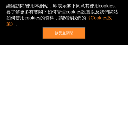
繼續訪問/使用本網站，即表示閣下同意其使用cookies。
要了解更多有關閣下如何管理cookies設置以及我們網站
如何使用cookies的資料，請閱讀我們的
《Cookies政
策》
。
接受並關閉
網站地圖
主頁
我的股票
新聞
專家/專題
港股動態
AH股
窩輪/牛熊
私隱政策
使用條款
免責及著作權聲明
Cookies政策
© Now TV Limited 2012-2026 著作權所有
所有資料或訊息僅作為參考之用。股票報價由
N2N-AFE (Hong Kong) Limited 提供。
The Basic Market Prices (BMP) service is provided