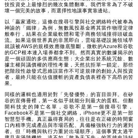
技投資史上最慘烈的幾次集體翻車。我們常常為了不破
壞一個完美的故事，而選擇性地讓事實靠邊站。
以「贏家通吃」這條在搜尋引擎與社交網絡時代被奉為
神諭的「鐵律」為例，無數風投基金將其當作物理定律
般奉行，結果在企業級軟體和電子商務領域撞得頭破血
流。如果這個世界真的非黑即白，雲端基礎設施領域早
就該被AWS的規模效應徹底壟斷，微軟的Azure和谷歌
的GCP根本連入場券都拿不到。然而真實的數據揭示的
是一個頑固的多供應商生態：大企業出於系統冗餘、數
據主權與議價權的理性考量，天然抗拒單一鎖定。那些
把階段性啟發式思維誤當作不可逆規律的創始人與投資
者，最終只能在估值腰斬的資產負債表裡吞下高昂的苦
果。
同樣的邏輯也適用於對「先發優勢」的盲目崇拜。在矽
谷的宣傳冊裡，第一名似乎就能分到最大的蛋糕。但翻
開科技史的陣亡名單，谷歌不是第一個搜尋引擎，
Facebook不是第一個社交網絡，iPhone更不是第一部
智慧型手機。真正贏得賽局的，往往是在正確的時間窗
口內精準完成產品與市場匹配、具備極強執行力的遲到
者。但「時機與執行力重於出場順序」這個事實太過平
庸且充滿隨機性，遠不如「敢為天下先」的英雄史詩好