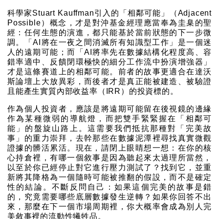
科學家Stuart Kauffman引入的「相鄰可能」（Adjacent
Possible）概念，才是對沖基金經理應當奉為圭臬的聖
經：任何生態的演進，都只能基於當前狀態的下一步微
調。「AI將在一夜之間消滅所有知識型工作」是一個迷
人的遠期可能；而「AI將率先在數據結構化程度高、容
錯率適中、反饋閉環極快的細分工作流中扮演增強器」
才是這條賽道上的相鄰可能。前者的故事更適合在達沃
斯論壇上大放異彩，而後者才是真正能被建造、被驗證
且能產生實質內部收益率（IRR）的投資標的。
作為個人投資者，應該是將遠期可能留在後視鏡的邊緣
作為某種微弱的導航燈，而把雙手緊緊握在「相鄰可
能」的盤旋山路上。這需要我們抵抗那種對「完美故
事」的重力崇拜，去幹那些在數據泥潭裡尋找真實微觀
證據的髒活累活。現在，請閉上眼睛想一想：在你的核
心持倉裡，有哪一個敘事是因為聽起來太過理所當然，
以至於你已經停止對它進行壓力測試了？找到它，並重
新將其降格為一個隨時可能被推翻的假設，而不是確定
性的結論。不斷反問自己：如果這個完美的故事是錯
的，究竟需要哪些底層數據發生逆轉？如果你回答不出
來，那麼在下一個市場周期裡，你大概率會成為別人完
美敘事裡的流動性犧牲品。