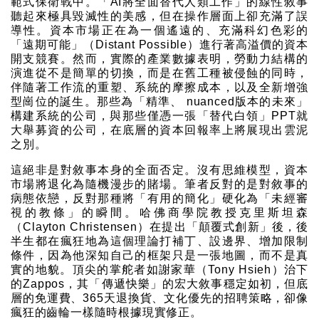
範式保衛戰中。「AI將全面替代人類工作」的線性敘事
聽起來極具毀滅性的美感，但在操作層面上卻充滿了誤
導性。資本市場正在為一個遙遠的、充滿科幻色彩的
「遠期可能」（Distant Possible）進行著高溢價的資本
開支競賽。然而，實際的產業數據表明，勞動力結構的
演進從不是簡單的切換，而是在舊工種被侵蝕的同時，
伴隨著工作流的重塑、系統的摩擦成本，以及全新增強
型崗位的誕生。那些為「精準、 nuanced版本的未來」
構建系統的公司，與那些僅憑一張「替代白領」PPT就
大舉募資的公司，在底層的資本回報率上將展現出雲泥
之別。
這絕非是對敘事本身的全面否定。沒有思維模型，資本
市場將退化為隨機漫步的賭場。筆者反對的是對敘事的
病態依戀，反對那種將「有用的簡化」硬化為「未經審
視的教條」的瞬間。哈佛商學院教授克里斯坦森
（Clayton Christensen）在提出「顛覆式創新」後，後
半生都在瘋狂地為這個理論打補丁、設邊界、增加限制
條件，因為他深知自己的框架只是一張地圖，而不是真
實的地貌。頂尖的掌舵者如謝家華（Tony Hsieh）治下
的Zappos，其「傳遞快樂」的宏大敘事穩定如初，但底
層的免運費、365天退換貨、文化優先的招聘策略，卻像
瘋狂的齒輪一樣隨時根據現實修正。