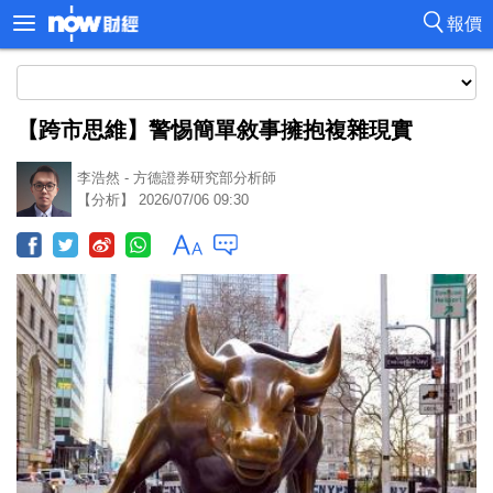
報價
【跨市思維】警惕簡單敘事擁抱複雜現實
李浩然 - 方德證券研究部分析師
【分析】 2026/07/06 09:30