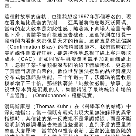
賣。
這種對故事的偏執，也讓我想起1997年那個著名的、現
在看來無比愚蠢的預測——亞馬遜將徹底殺死沃爾瑪。
當時的宏大敘事是如此性感，隨著線下商場人流量每季
度下滑，實體零售商接連宣告破產，這個預測在很長一
段時間內看起來都像是天才的預言。這簡直是確認偏誤
（Confirmation Bias）的教科書級範本。我們當時在完
美的線性圖表裡狂歡，卻選擇性地忽視了線上客戶獲取
成本（CAC）正如同寄生蟲般隨著競爭加劇而螺旋上
升，忽視了某些品類根深蒂固的線下體驗需求，更忽視
了實體門店所自帶的、數位世界無法複製的品牌資產與
分布式物流節點功能。三十年過去了，沃爾瑪的營收規
模暴增了三十倍。那些執著於「純數位必勝」故事、忽
視世界本質是混亂的人，集體錯過了最終統治市場的
「全通路」（Omnichannel）殘酷現實。
湯馬斯庫恩（Thomas Kuhn）在《科學革命的結構》中
深刻地指出，當一個既有範式出現大量無法解釋的異常
指標時，其信徒的第一反應絕不是承認錯誤，而是不斷
發明新的微調理論去掩蓋這些漏洞，直到矛盾的重量將
整個大廈壓垮。當前的AI投資浪潮，正處於這個危險的