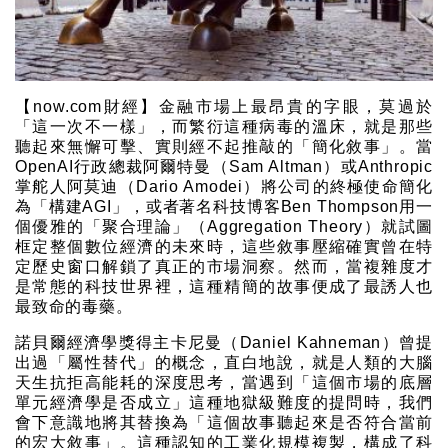
【now.com財經】金融市場上最昂貴的字眼，莫過於
「這一次不一樣」，而繁衍這種病毒的溫床，就是那些
聽起來無懈可擊、實則經不起推敲的「簡化敘事」。當
OpenAI行政總裁阿爾特曼（Sam Altman）或Anthropic
掌舵人阿莫迪（Dario Amodei）將公司的終極使命簡化
為「構建AGI」，或者著名科技博客Ben Thompson用一
個優雅的「聚合理論」（Aggregation Theory）就試圖
框定整個數位經濟的未來時，這些敘事壓縮確實曾在特
定歷史窗口解鎖了真正的市場洞察。然而，當複雜度才
是常態的科技世界裡，這種精簡的故事便成了最誘人也
最致命的毒藥。
諾貝爾經濟學獎得主卡尼曼（Daniel Kahneman）曾提
出過「屬性替代」的概念，直白地說，就是人類的大腦
天生抗拒高能耗的深度思考，當遇到「這個市場的底層
單元經濟學是否成立」這種地獄級難度的提問時，我們
會下意識地將其替換為「這個故事聽起來是否符合當前
的宏大敘事」。這種認知的工業化規模複製，構成了科