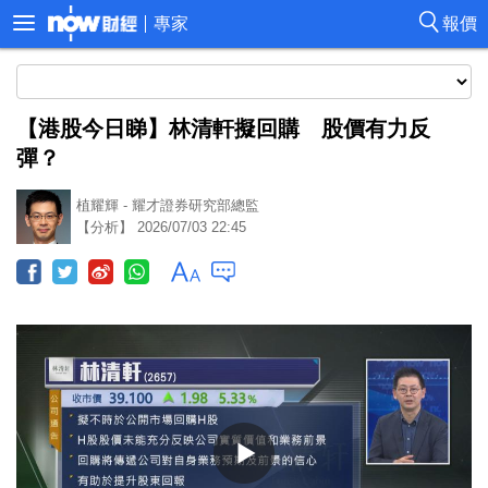
專家
報價
【港股今日睇】林清軒擬回購 股價有力反
彈？
植耀輝 - 耀才證券研究部總監
【分析】 2026/07/03 22:45