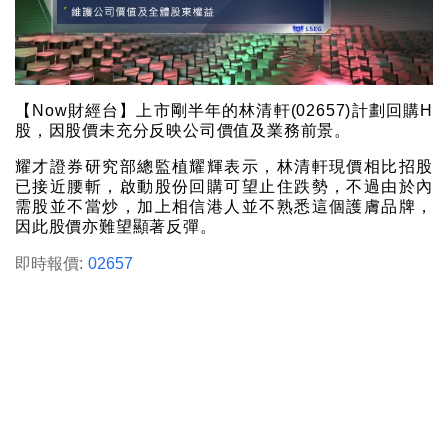
【Now財經台】上市剛半年的林清軒(02657)計劃回購H
股，因股價未充分反映公司價值及業務前景。
耀才證券研究部總監植耀輝表示，林清軒現價相比招股
已接近腰斬，啟動股份回購可望止住跌勢，不過由於內
需股並不當炒，加上相信港人並不熟悉這個護膚品牌，
因此股價亦難望顯著反彈。
即時報價:
02657