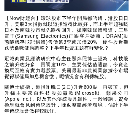
【Now財經台】環球股市下半年開局都唔錯，港股日日
升，美股3大指數就以道指造得比較好，而上半年超強嘅
日本及南韓股市就先跌後回升。據南韓媒體報道，三星
電子(Samsung Electronics)正跟客戶磋商，DRAM(動
態隨機存取記憶體)售價第3季或加價20%，硬件股近期
跌勢係咪健康調整？下半年投資主題有咩變化？
冠域商業及經濟研究中心主任關焯照博士認為，科技股
之前升咗好多，回調逾10%，主要係估值過熱，令資金
換馬至較有實力嘅股票。美國最新非農就業數據令市場
覺得聯儲局加息機會微，呢情況會有利傳統股。
關博士續指，道指昨晚日(2日)升近600點，再破頂，但
升幅主要來自科技股如微軟(Microsoft)、蘋果公司
(Apple Inc.)，以及其他傳統股具韌性，一般嚟講，資金
換馬就會見到傳統股升，睇返整體經濟環境，估計下半
年傳統股會做得較靚仔。