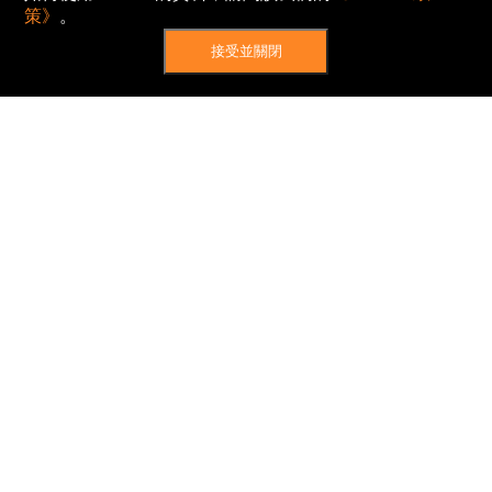
策》
。
接受並關閉
網站地圖
主頁
我的股票
新聞
專家/專題
港股動態
AH股
窩輪/牛熊
私隱政策
使用條款
免責及著作權聲明
Cookies政策
© Now TV Limited 2012-2026 著作權所有
所有資料或訊息僅作為參考之用。股票報價由
N2N-AFE (Hong Kong) Limited 提供。
The Basic Market Prices (BMP) service is provided
by Now TV Limited