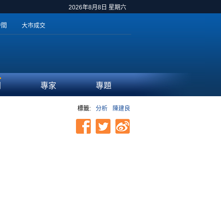
2026年8月8日 星期六
時間
大市成交
聞
專家
專題
標籤:
分析
陳建良