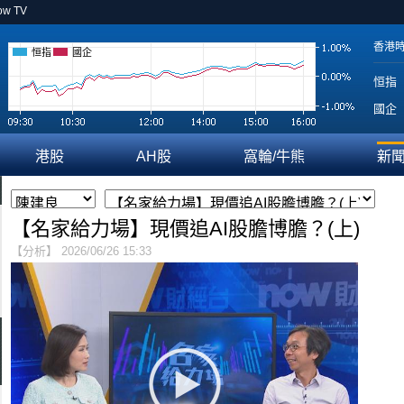
ow TV
香港
恒指
國企
恒指
國企
港股
AH股
窩輪/牛熊
新
【名家給力場】現價追AI股膽博膽？(上)
【分析】 2026/06/26 15:33