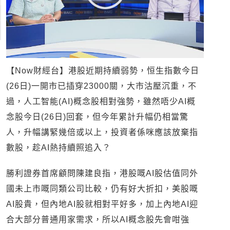
【Now財經台】港股近期持續弱勢，恒生指數今日
(26日)一開市已插穿23000關，大市沽壓沉重，不
過，人工智能(AI)概念股相對強勢，雖然唔少AI概
念股今日(26日)回套，但今年累計升幅仍相當驚
人，升幅講緊幾倍或以上，投資者係咪應該放棄指
數股，趁AI熱持續照追入？
勝利證券首席顧問陳建良指，港股嘅AI股估值同外
國未上市嘅同類公司比較，仍有好大折扣，美股嘅
AI股貴，但內地AI股就相對平好多，加上內地AI迎
合大部分普通用家需求，所以AI概念股先會咁強