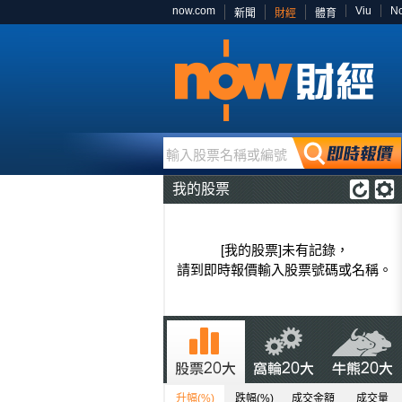
now.com
Viu
N
新聞
財經
體育
輸入股票名稱或編號
我的股票
[我的股票]未有記錄，
請到即時報價輸入股票號碼或名稱。
升幅(%)
跌幅(%)
成交金額
成交量