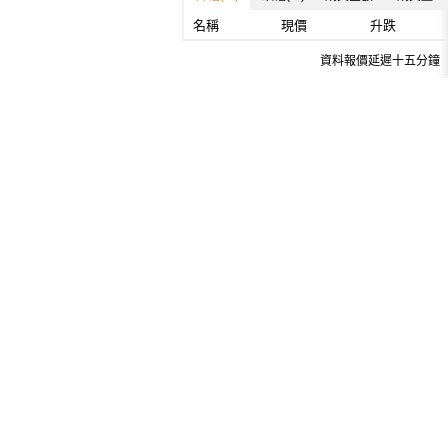
名稱
現價
升跌
資料報價延遲十五分鐘