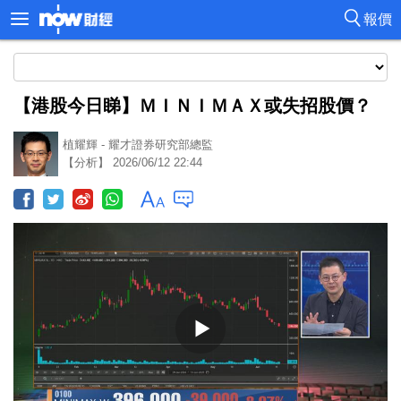
報價
【港股今日睇】ＭＩＮＩＭＡＸ或失招股價？
植耀輝 - 耀才證券研究部總監
【分析】 2026/06/12 22:44