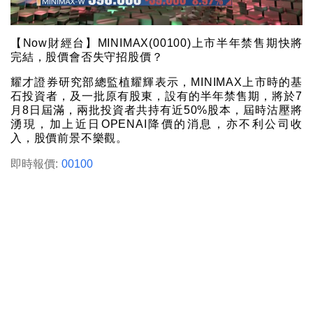
【Now財經台】MINIMAX(00100)上市半年禁售期快將
完結，股價會否失守招股價？
耀才證券研究部總監植耀輝表示，MINIMAX上市時的基
石投資者，及一批原有股東，設有的半年禁售期，將於7
月8日屆滿，兩批投資者共持有近50%股本，屆時沽壓將
湧現，加上近日OPENAI降價的消息，亦不利公司收
入，股價前景不樂觀。
即時報價:
00100