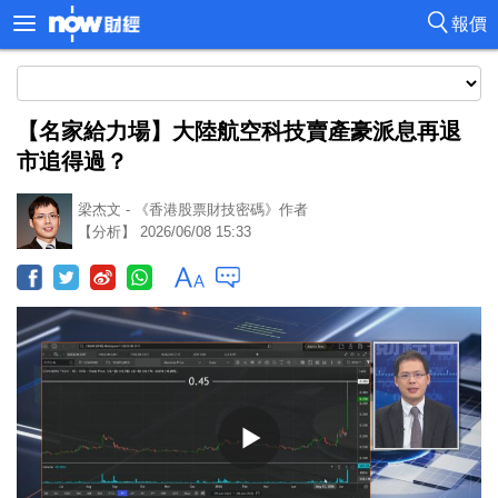
報價
【名家給力場】大陸航空科技賣產豪派息再退
市追得過？
梁杰文 - 《香港股票財技密碼》作者
【分析】 2026/06/08 15:33