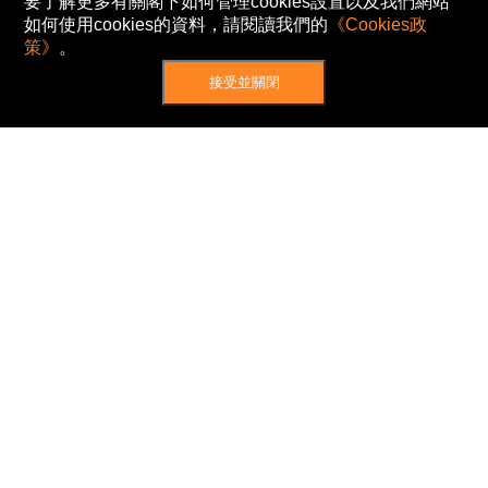
要了解更多有關閣下如何管理cookies設置以及我們網站
如何使用cookies的資料，請閱讀我們的
《Cookies政
策》
。
接受並關閉
網站地圖
主頁
我的股票
新聞
專家/專題
港股動態
AH股
窩輪/牛熊
私隱政策
使用條款
免責及著作權聲明
Cookies政策
© Now TV Limited 2012-2026 著作權所有
所有資料或訊息僅作為參考之用。股票報價由
N2N-AFE (Hong Kong) Limited 提供。
The Basic Market Prices (BMP) service is provided
by Now TV Limited