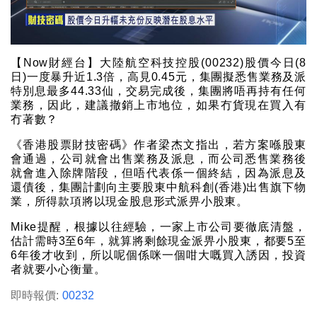
【Now財經台】大陸航空科技控股(00232)股價今日(8
日)一度暴升近1.3倍，高見0.45元，集團擬悉售業務及派
特別息最多44.33仙，交易完成後，集團將唔再持有任何
業務，因此，建議撤銷上市地位，如果冇貨現在買入有
冇著數？
《香港股票財技密碼》作者梁杰文指出，若方案喺股東
會通過，公司就會出售業務及派息，而公司悉售業務後
就會進入除牌階段，但唔代表係一個終結，因為派息及
還債後，集團計劃向主要股東中航科創(香港)出售旗下物
業，所得款項將以現金股息形式派畀小股東。
Mike提醒，根據以往經驗，一家上市公司要徹底清盤，
估計需時3至6年，就算將剩餘現金派畀小股東，都要5至
6年後才收到，所以呢個係咪一個咁大嘅買入誘因，投資
者就要小心衡量。
即時報價:
00232