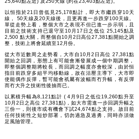
25,640點左近) 及250天線 (約在23,403點左近)。
以恒指於21日曾低見25,178點計，即大市繼跌穿10天
線， 50天線及20天線後，且更再進一步跌穿100天線。
單從走勢上看，整個大市之表現不但已進一步示弱，且
目前之技術支持已退守至10月17日之低位 25,145點及
2,500 點大關，而整個自10月2日高位27,381點開始之調
整，技術上將會延續至12月份。
從大市近數周之走勢看，大市自10月2日高位 27,381點
開始之回調，形態上有可能會漸發展成一個中期調整，
即整個調整期將較長，而回調之幅度亦會較深，由於恒
指目前跌穿多組平均移動線，故在沽壓主導下，大市即
使能偶作反彈，暫可能會祇屬有波幅而冇升幅，有反彈
而冇大升之技術性後抽而已。
以累積升幅為8,121點計 ( 4月9日之低位19,260點升至
10月2日之高位 27,381點)，如大市需進一步回調升幅之
三份一，則後市或有機會下試24,674點之支持。故目前
任何技術性之短炒部署，切勿過急及過勇，同時亦須做
足風險管理。