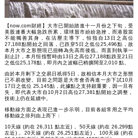
【now.com財經】大市已開始踏進十一月份之下旬，受
美股連番大幅急跌所累，環球股市紛紛急挫，而港股當
不能獨善其身，在沽壓主導下，恒指自13日之高位
27,188點開始之回落，已跌穿5日之低位25,496點，故
本月大市之形態現已扭轉為先高而後低。而直到執筆一
刻止計，本月恒指暫時由13日之高位27,188點跌至21日
之低位25,178點，即月內之波幅已稍擴闊至2,010 點。
由於本月剩下之交易日祇得5日，故相信本月大市之形態
已不易改變。目前之問題是大市會否再進一步下試10月
17日之低位 25,145點，此據點之支持頗重要，因一旦有
失，即代表大市自10月2日高位27,381點開始之調整，
技術上仍在延續中。
移動線方面之表現已進一步示弱，目前各組常用之平均
移動線之排列由上而下：
10天線 (約在 26,311 點左近)， 50天線 (約在 26,299點
左近)， 20天線 (約在 26,251點左近)， 100天線 (約在