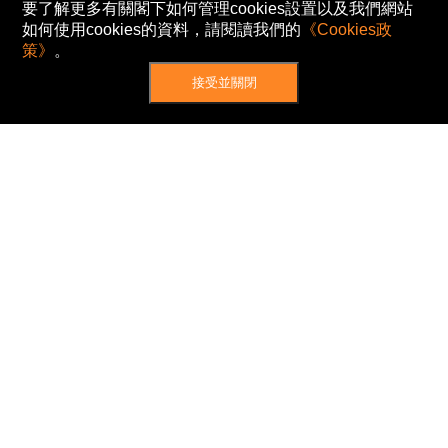
要了解更多有關閣下如何管理cookies設置以及我們網站
如何使用cookies的資料，請閱讀我們的
《Cookies政
策》
。
接受並關閉
網站地圖
主頁
我的股票
新聞
專家/專題
港股動態
AH股
窩輪/牛熊
私隱政策
使用條款
免責及著作權聲明
Cookies政策
© Now TV Limited 2012-2026 著作權所有
所有資料或訊息僅作為參考之用。股票報價由
N2N-AFE (Hong Kong) Limited 提供。
The Basic Market Prices (BMP) service is provided
by Now TV Limited