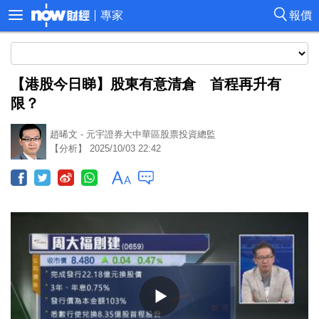
專家
報價
【港股今日睇】股東有意清倉 首程再升有
限？
趙晞文 - 元宇證券大中華區股票投資總監
【分析】 2025/10/03 22:42