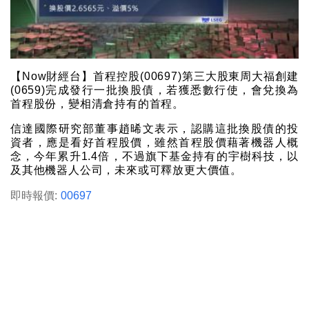
【Now財經台】首程控股(00697)第三大股東周大福創建
(0659)完成發行一批換股債，若獲悉數行使，會兌換為
首程股份，變相清倉持有的首程。
信達國際研究部董事趙晞文表示，認購這批換股債的投
資者，應是看好首程股價，雖然首程股價藉著機器人概
念，今年累升1.4倍，不過旗下基金持有的宇樹科技，以
及其他機器人公司，未來或可釋放更大價值。
即時報價:
00697