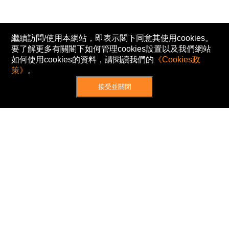
繼續訪問/使用本網站，即表示閣下同意其使用cookies。
要了解更多有關閣下如何管理cookies設置以及我們網站
如何使用cookies的資料，請閱讀我們的
《Cookies政
策》
。
接受並關閉
網站地圖
主頁
我的股票
新聞
專家/專題
港股動態
AH股
窩輪/牛熊
私隱政策
使用條款
免責及著作權聲明
Cookies政策
© Now TV Limited 2012-2026 著作權所有