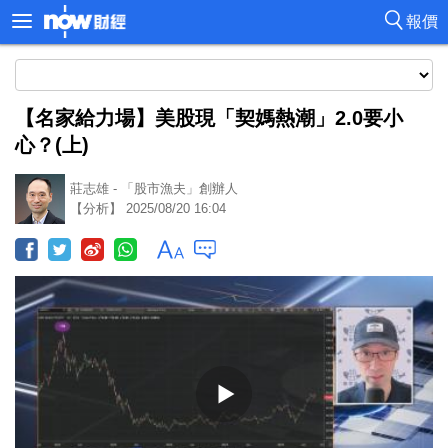
報價
【名家給力場】美股現「契媽熱潮」2.0要小
心？(上)
莊志雄 - 「股市漁夫」創辦人
【分析】 2025/08/20 16:04