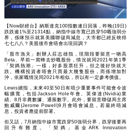
【Now財經台】納斯達克100指數連日回落，昨晚(19日)
跌跌逾1%至21314點，納指中線市寬已跌穿50嘅強弱分
界，係咪預示就算美國聯儲局減息，大市都已經反映得
七七八八？美股後市會唔會出現回調？
「股市漁夫」創辦人莊志雄指，現階段要留意一啲高
Beta、早前一窩蜂去炒嘅股份，情況就同2021年第1季
「契媽熱潮」一樣，好多股票狂升，但之後好快就大
跌。機構投資者唔會只買最大幾隻股份，而係增加對
沖，依家嘅情況同2021年相似，所以有一定參考價值。
Lewis續指，未來40至50日有唔少重要事件可能會令波
幅擴寬，包括Jackson Hole年會、英偉達(Nvidia)業
績、8月非農數據、通脹數字。此外，要留意聯儲局主席
鮑威爾(Jerome Powell)9月會唔會減息，若最終唔減
息，投資者應提前部署。
佢又話，7月納指中線市寬跌穿50強弱分界，跌穿後要再
回升有難度。「契媽」基金ARK Innovation