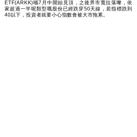
ETF(ARKK)喺7月中開始見頂，之後畀市寬拉落嚟，依
家超過一半呢類型嘅股份已經跌穿50天線，若指標跌到
40以下，投資者就要小心指數會被大市拖累。