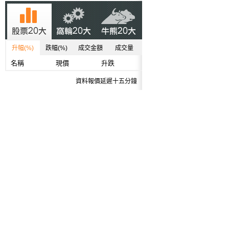
升幅(%)
跌幅(%)
成交金額
成交量
名稱
現價
升跌
資料報價延遲十五分鐘