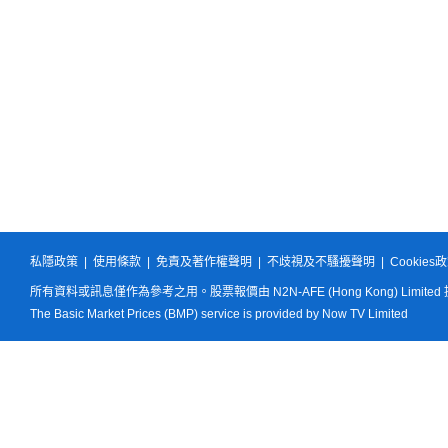
私隱政策
|
使用條款
|
免責及著作權聲明
|
不歧視及不騷擾聲明
|
Cookies
所有資料或訊息僅作為參考之用。股票報價由 N2N-AFE (Hong Kong) Limited
The Basic Market Prices (BMP) service is provided by Now TV Limited