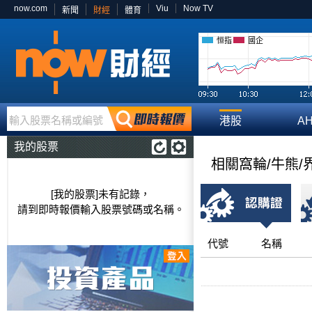
now.com
Viu
Now TV
新聞
財經
體育
恒指
國企
輸入股票名稱或編號
港股
A
我的股票
相關窩輪/牛熊/
[我的股票]未有記錄，
請到即時報價輸入股票號碼或名稱。
代號
名稱