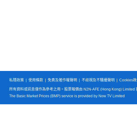
私隱政策
|
使用條款
|
免責及著作權聲明
|
不歧視及不騷擾聲明
|
Cookies
所有資料或訊息僅作為參考之用。股票報價由 N2N-AFE (Hong Kong) Limited
The Basic Market Prices (BMP) service is provided by Now TV Limited