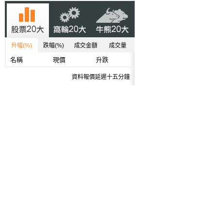
升幅(%)
跌幅(%)
成交金額
成交量
名稱
現價
升跌
資料報價延遲十五分鐘