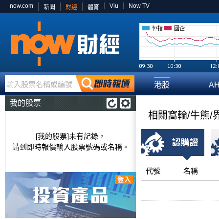
now.com
Viu
Now TV
新聞
財經
體育
恒指
國企
輸入股票名稱或編號
港股
A
我的股票
相關窩輪/牛熊/
[我的股票]未有記錄，
請到即時報價輸入股票號碼或名稱。
代號
名稱