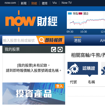
now.com
Viu
Now TV
新聞
財經
體育
恒指
國企
輸入股票名稱或編號
港股
A
我的股票
相關窩輪/牛熊/
[我的股票]未有記錄，
請到即時報價輸入股票號碼或名稱。
代號
名稱