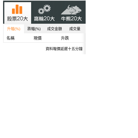
升幅(%)
跌幅(%)
成交金額
成交量
名稱
現價
升跌
資料報價延遲十五分鐘