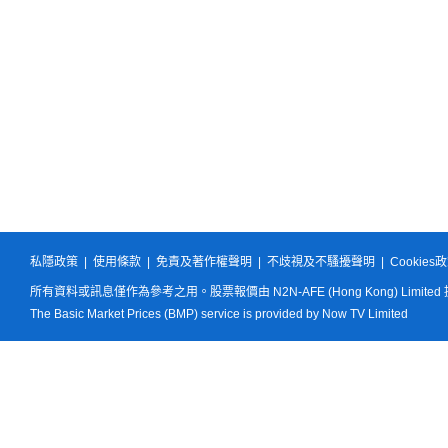
私隱政策
|
使用條款
|
免責及著作權聲明
|
不歧視及不騷擾聲明
|
Cookies
所有資料或訊息僅作為參考之用。股票報價由 N2N-AFE (Hong Kong) Limited
The Basic Market Prices (BMP) service is provided by Now TV Limited