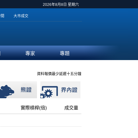
2026年8月8日 星期六
時間
大市成交
聞
專家
專題
資料報價最少延遲十五分鐘
實際槓桿(倍)
成交量