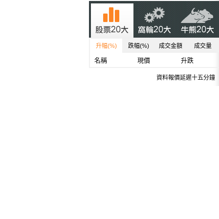
升幅(%)
跌幅(%)
成交金額
成交量
名稱
現價
升跌
資料報價延遲十五分鐘