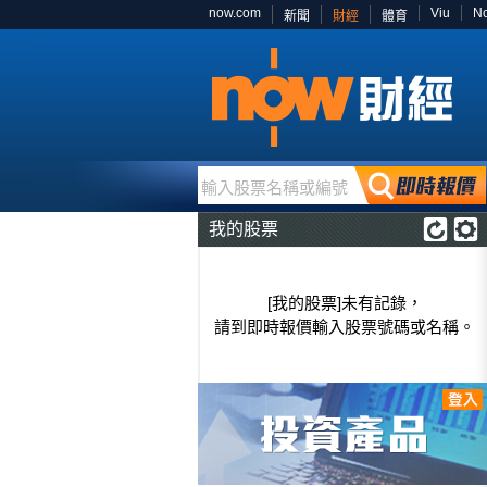
now.com
Viu
N
新聞
財經
體育
輸入股票名稱或編號
我的股票
[我的股票]未有記錄，
請到即時報價輸入股票號碼或名稱。