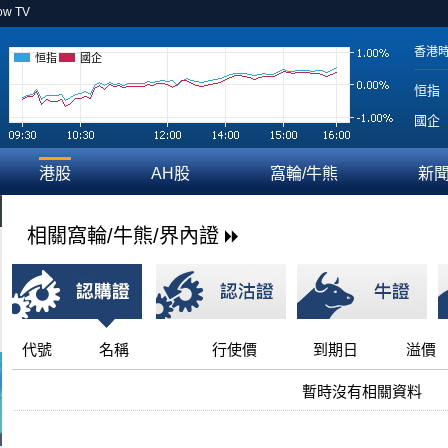
ow TV
香港
恒指
國企
恒指
國企
港股
AH股
窩輪/牛熊
新
相關窩輪/牛熊/界內證
代號
名稱
行使價
到期日
溢價
暫時沒有相關資料