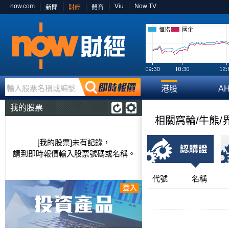
now.com
Viu
Now TV
新聞
財經
體育
恒指
國企
輸入股票名稱或編號
港股
A
我的股票
相關窩輪/牛熊/
[我的股票]未有記錄，
請到即時報價輸入股票號碼或名稱。
代號
名稱