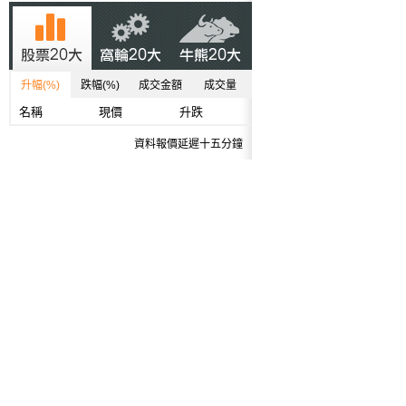
升幅(%)
跌幅(%)
成交金額
成交量
名稱
現價
升跌
資料報價延遲十五分鐘