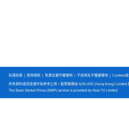
私隱政策
|
使用條款
|
免責及著作權聲明
|
不歧視及不騷擾聲明
|
Cookies
所有資料或訊息僅作為參考之用。股票報價由 N2N-AFE (Hong Kong) Limited
The Basic Market Prices (BMP) service is provided by Now TV Limited