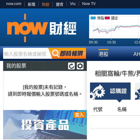
now.com
Viu
Now TV
新聞
財經
體育
恒指
國企
輸入股票名稱或編號
港股
A
我的股票
相關窩輪/牛熊/
[我的股票]未有記錄，
請到即時報價輸入股票號碼或名稱。
代號
名稱