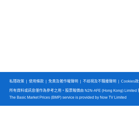
私隱政策
|
使用條款
|
免責及著作權聲明
|
不歧視及不騷擾聲明
|
Cookies
所有資料或訊息僅作為參考之用。股票報價由 N2N-AFE (Hong Kong) Limited
The Basic Market Prices (BMP) service is provided by Now TV Limited