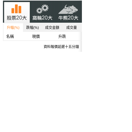
升幅(%)
跌幅(%)
成交金額
成交量
名稱
現價
升跌
資料報價延遲十五分鐘