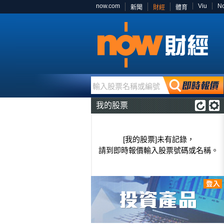
now.com
Viu
N
新聞
財經
體育
輸入股票名稱或編號
我的股票
[我的股票]未有記錄，
請到即時報價輸入股票號碼或名稱。