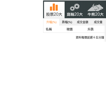
升幅(%)
跌幅(%)
成交金額
成交量
名稱
現價
升跌
資料報價延遲十五分鐘