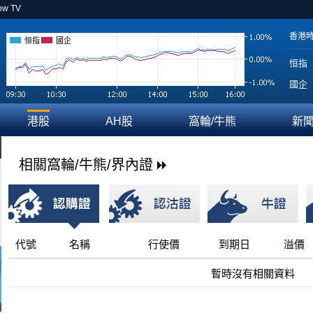
ow TV
香港
恒指
國企
恒指
國企
港股
AH股
窩輪/牛熊
新
相關窩輪/牛熊/界內證
代號
名稱
行使價
到期日
溢價
暫時沒有相關資料