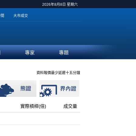
2026年8月8日 星期六
時間
大市成交
聞
專家
專題
資料報價最少延遲十五分鐘
實際槓桿(倍)
成交量