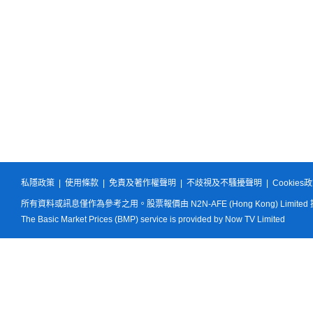
私隱政策
|
使用條款
|
免責及著作權聲明
|
不歧視及不騷擾聲明
|
Cookies
所有資料或訊息僅作為參考之用。股票報價由 N2N-AFE (Hong Kong) Limited
The Basic Market Prices (BMP) service is provided by Now TV Limited