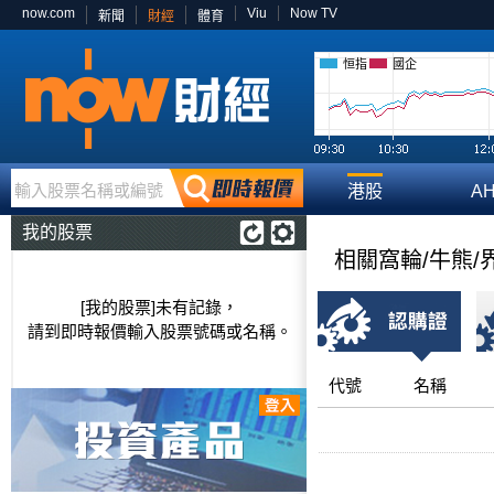
now.com
Viu
Now TV
新聞
財經
體育
恒指
國企
輸入股票名稱或編號
港股
A
我的股票
相關窩輪/牛熊/
[我的股票]未有記錄，
請到即時報價輸入股票號碼或名稱。
代號
名稱