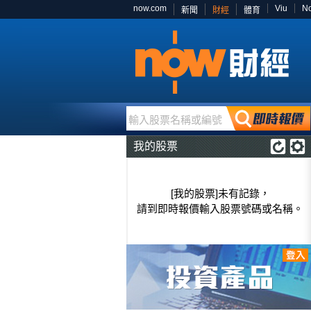
now.com
Viu
N
新聞
財經
體育
輸入股票名稱或編號
我的股票
[我的股票]未有記錄，
請到即時報價輸入股票號碼或名稱。