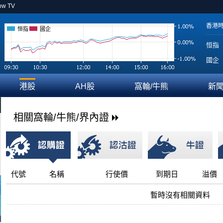
ow TV
香港
恒指
國企
恒指
國企
港股
AH股
窩輪/牛熊
新
相關窩輪/牛熊/界內證
代號
名稱
行使價
到期日
溢價
暫時沒有相關資料