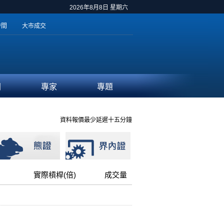
2026年8月8日 星期六
時間
大市成交
聞
專家
專題
資料報價最少延遲十五分鐘
實際槓桿(倍)
成交量