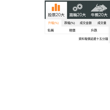
升幅(%)
跌幅(%)
成交金額
成交量
名稱
現價
升跌
資料報價延遲十五分鐘