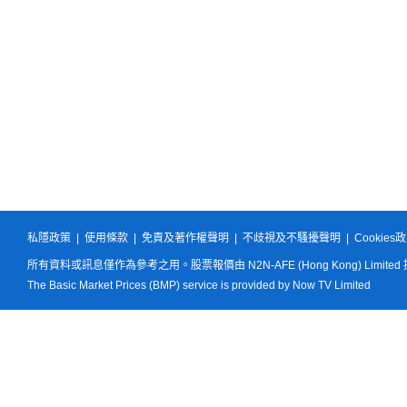
私隱政策
|
使用條款
|
免責及著作權聲明
|
不歧視及不騷擾聲明
|
Cookies
所有資料或訊息僅作為參考之用。股票報價由 N2N-AFE (Hong Kong) Limited
The Basic Market Prices (BMP) service is provided by Now TV Limited