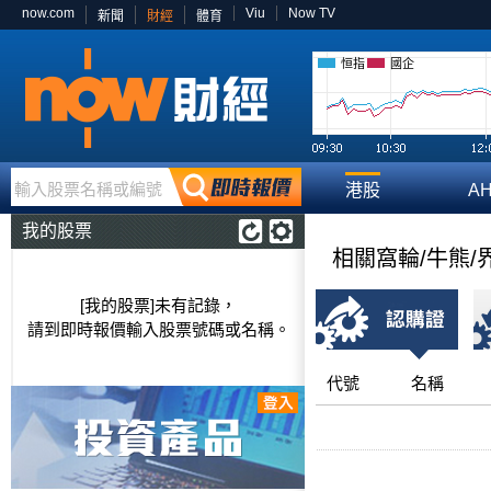
now.com
Viu
Now TV
新聞
財經
體育
恒指
國企
輸入股票名稱或編號
港股
A
我的股票
相關窩輪/牛熊/
[我的股票]未有記錄，
請到即時報價輸入股票號碼或名稱。
代號
名稱