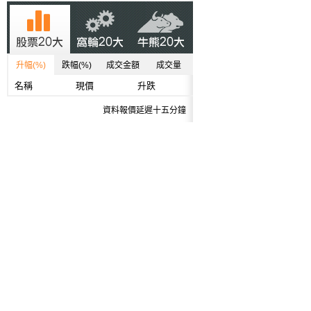
升幅(%)
跌幅(%)
成交金額
成交量
名稱
現價
升跌
資料報價延遲十五分鐘