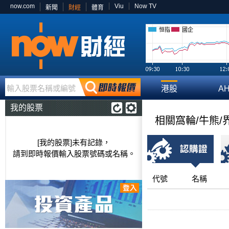
now.com
Viu
Now TV
新聞
財經
體育
恒指
國企
輸入股票名稱或編號
港股
A
我的股票
相關窩輪/牛熊/
[我的股票]未有記錄，
請到即時報價輸入股票號碼或名稱。
代號
名稱