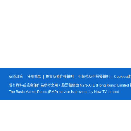
私隱政策
|
使用條款
|
免責及著作權聲明
|
不歧視及不騷擾聲明
|
Cookies
所有資料或訊息僅作為參考之用。股票報價由 N2N-AFE (Hong Kong) Limited
The Basic Market Prices (BMP) service is provided by Now TV Limited