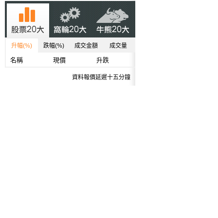
升幅(%)
跌幅(%)
成交金額
成交量
名稱
現價
升跌
資料報價延遲十五分鐘