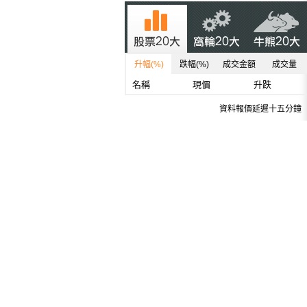
升幅(%)
跌幅(%)
成交金額
成交量
名稱
現價
升跌
資料報價延遲十五分鐘