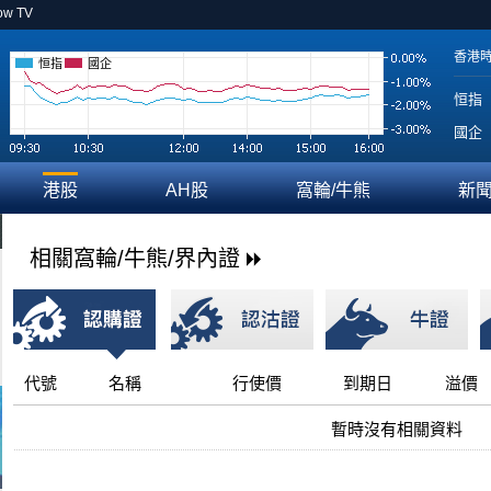
ow TV
香港
恒指
國企
恒指
國企
港股
AH股
窩輪/牛熊
新
相關窩輪/牛熊/界內證
代號
名稱
行使價
到期日
溢價
暫時沒有相關資料