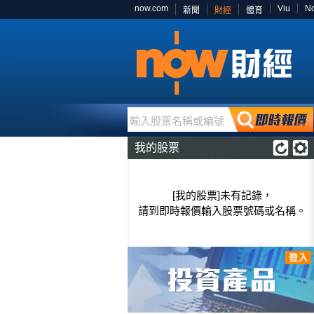
now.com
Viu
N
新聞
財經
體育
輸入股票名稱或編號
我的股票
[我的股票]未有記錄，
請到即時報價輸入股票號碼或名稱。