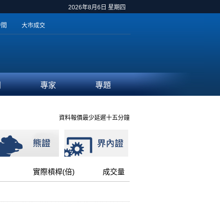
2026年8月6日 星期四
時間
大市成交
聞
專家
專題
資料報價最少延遲十五分鐘
實際槓桿(倍)
成交量