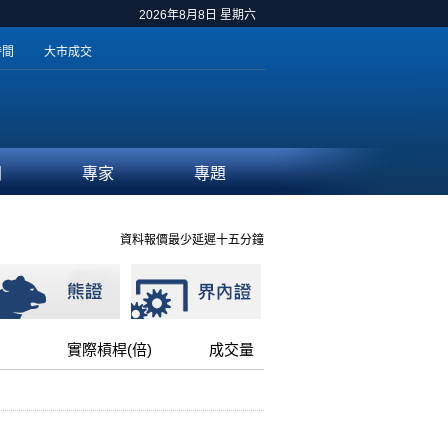
2026年8月8日 星期六
時間
大市成交
聞
專家
專題
資料報價最少延遲十五分鐘
實際槓桿(倍)
成交量