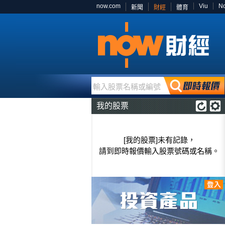
now.com
Viu
N
新聞
財經
體育
輸入股票名稱或編號
我的股票
[我的股票]未有記錄，
請到即時報價輸入股票號碼或名稱。