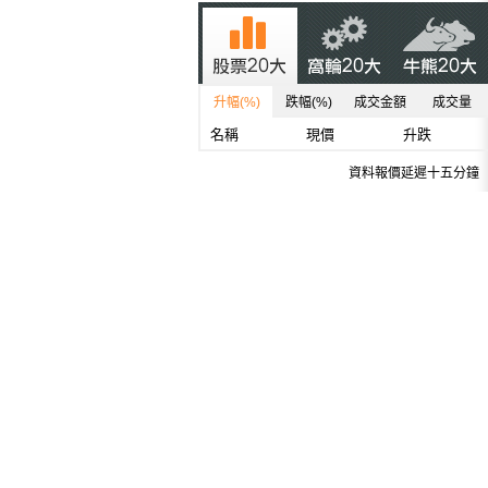
升幅(%)
跌幅(%)
成交金額
成交量
名稱
現價
升跌
資料報價延遲十五分鐘