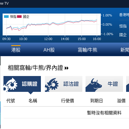
ow TV
香港
恒指
國企
恒指
國企
港股
AH股
窩輪/牛熊
新
相關窩輪/牛熊/界內證
代號
名稱
行使價
到期日
溢價
暫時沒有相關資料