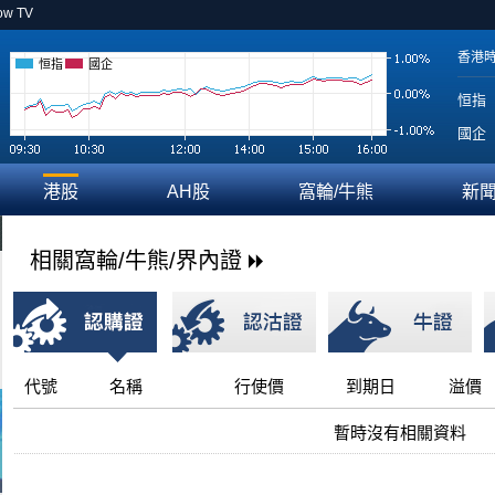
ow TV
香港
恒指
國企
恒指
國企
港股
AH股
窩輪/牛熊
新
相關窩輪/牛熊/界內證
代號
名稱
行使價
到期日
溢價
暫時沒有相關資料