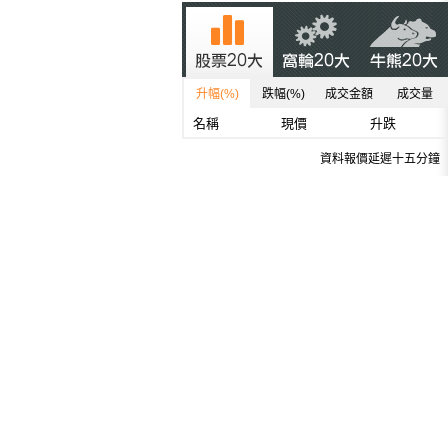
升幅(%)
跌幅(%)
成交金額
成交量
名稱
現價
升跌
資料報價延遲十五分鐘