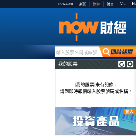
now.com
Viu
N
新聞
財經
體育
輸入股票名稱或編號
我的股票
[我的股票]未有記錄，
請到即時報價輸入股票號碼或名稱。