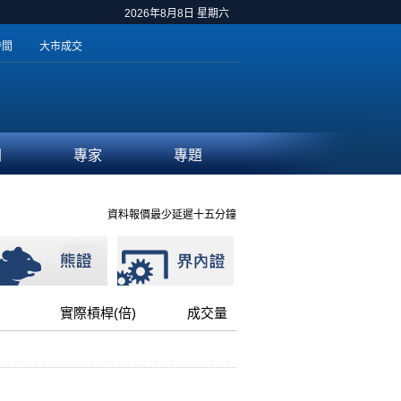
2026年8月8日 星期六
時間
大市成交
聞
專家
專題
資料報價最少延遲十五分鐘
實際槓桿(倍)
成交量