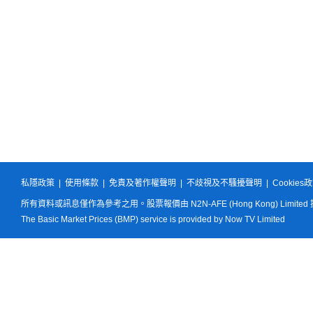
私隱政策
|
使用條款
|
免責及著作權聲明
|
不歧視及不騷擾聲明
|
Cookies
所有資料或訊息僅作為參考之用。股票報價由 N2N-AFE (Hong Kong) Limited
The Basic Market Prices (BMP) service is provided by Now TV Limited