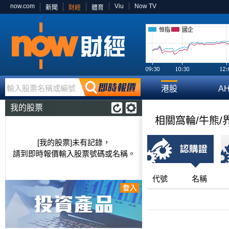
now.com
Viu
Now TV
新聞
財經
體育
恒指
國企
輸入股票名稱或編號
港股
A
我的股票
相關窩輪/牛熊/
[我的股票]未有記錄，
請到即時報價輸入股票號碼或名稱。
代號
名稱