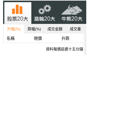
升幅(%)
跌幅(%)
成交金額
成交量
名稱
現價
升跌
資料報價延遲十五分鐘