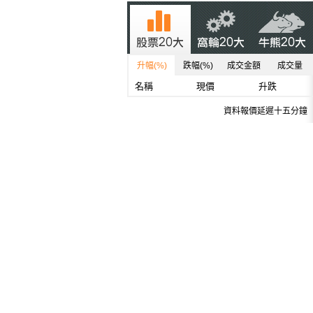
升幅(%)
跌幅(%)
成交金額
成交量
名稱
現價
升跌
資料報價延遲十五分鐘