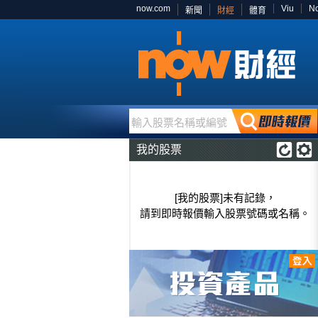
now.com
Viu
N
新聞
財經
體育
輸入股票名稱或編號
我的股票
[我的股票]未有記錄，
請到即時報價輸入股票號碼或名稱。