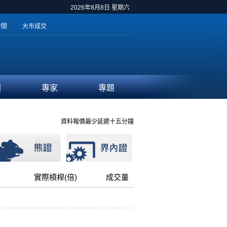
2026年8月8日 星期六
時間
大市成交
聞
專家
專題
資料報價最少延遲十五分鐘
實際槓桿(倍)
成交量