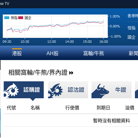
ow TV
香港
恒指
國企
恒指
國企
港股
AH股
窩輪/牛熊
新
相關窩輪/牛熊/界內證
代號
名稱
行使價
到期日
溢價
暫時沒有相關資料