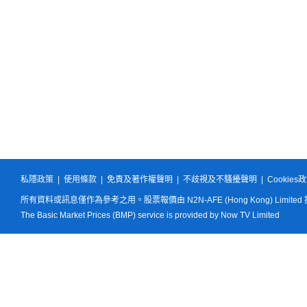
私隱政策
|
使用條款
|
免責及著作權聲明
|
不歧視及不騷擾聲明
|
Cookies
所有資料或訊息僅作為參考之用。股票報價由 N2N-AFE (Hong Kong) Limited
The Basic Market Prices (BMP) service is provided by Now TV Limited