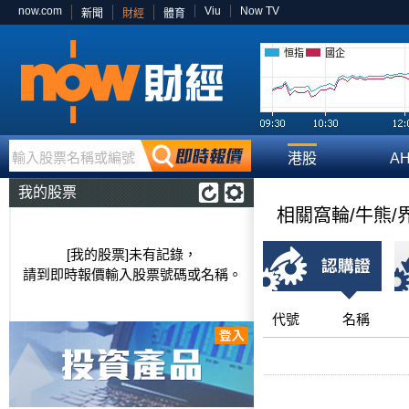
now.com
Viu
Now TV
新聞
財經
體育
恒指
國企
輸入股票名稱或編號
港股
A
我的股票
相關窩輪/牛熊/
[我的股票]未有記錄，
請到即時報價輸入股票號碼或名稱。
代號
名稱