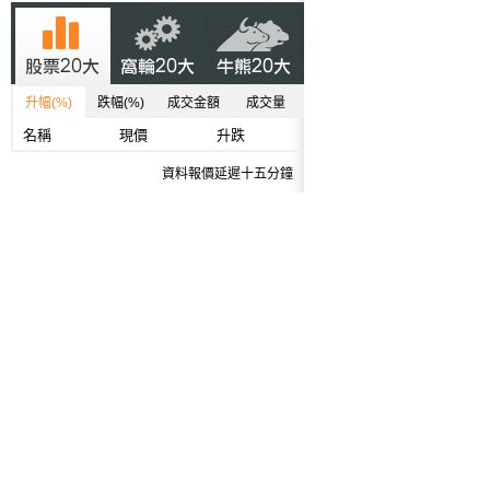
升幅(%)
跌幅(%)
成交金額
成交量
名稱
現價
升跌
資料報價延遲十五分鐘