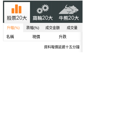
升幅(%)
跌幅(%)
成交金額
成交量
名稱
現價
升跌
資料報價延遲十五分鐘