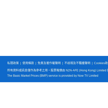
私隱政策
|
使用條款
|
免責及著作權聲明
|
不歧視及不騷擾聲明
|
Cookies
所有資料或訊息僅作為參考之用。股票報價由 N2N-AFE (Hong Kong) Limited
The Basic Market Prices (BMP) service is provided by Now TV Limited