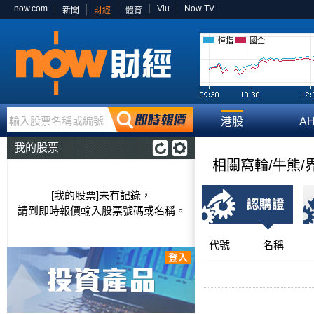
now.com
Viu
Now TV
新聞
財經
體育
恒指
國企
輸入股票名稱或編號
港股
A
我的股票
相關窩輪/牛熊/
[我的股票]未有記錄，
請到即時報價輸入股票號碼或名稱。
代號
名稱