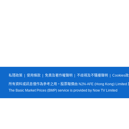
私隱政策
|
使用條款
|
免責及著作權聲明
|
不歧視及不騷擾聲明
|
Cookies
所有資料或訊息僅作為參考之用。股票報價由 N2N-AFE (Hong Kong) Limited
The Basic Market Prices (BMP) service is provided by Now TV Limited