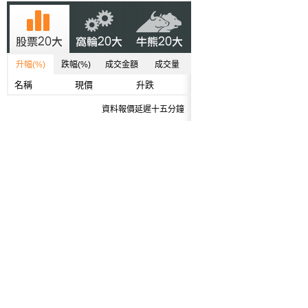
升幅(%)
跌幅(%)
成交金額
成交量
名稱
現價
升跌
資料報價延遲十五分鐘