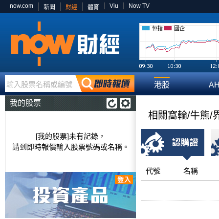
now.com
Viu
Now TV
新聞
財經
體育
恒指
國企
輸入股票名稱或編號
港股
A
我的股票
相關窩輪/牛熊/
[我的股票]未有記錄，
請到即時報價輸入股票號碼或名稱。
代號
名稱