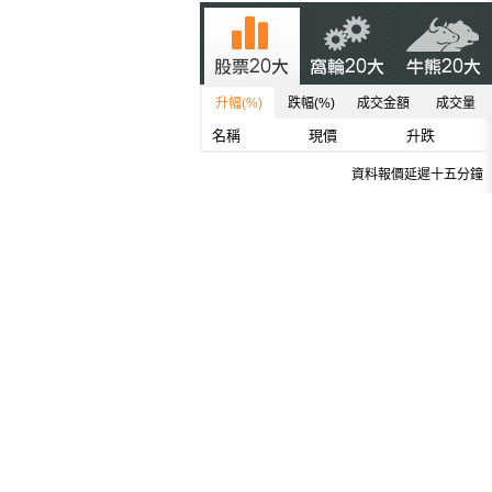
升幅(%)
跌幅(%)
成交金額
成交量
名稱
現價
升跌
資料報價延遲十五分鐘