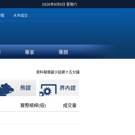
2026年8月8日 星期六
時間
大市成交
聞
專家
專題
資料報價最少延遲十五分鐘
實際槓桿(倍)
成交量