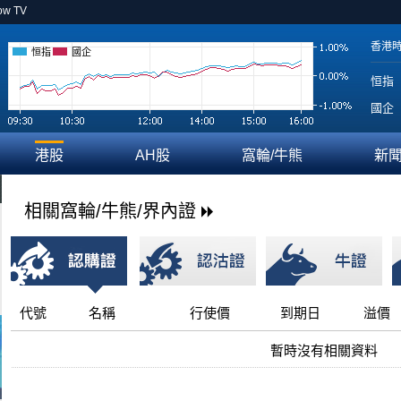
ow TV
香港
恒指
國企
恒指
國企
港股
AH股
窩輪/牛熊
新
相關窩輪/牛熊/界內證
代號
名稱
行使價
到期日
溢價
暫時沒有相關資料