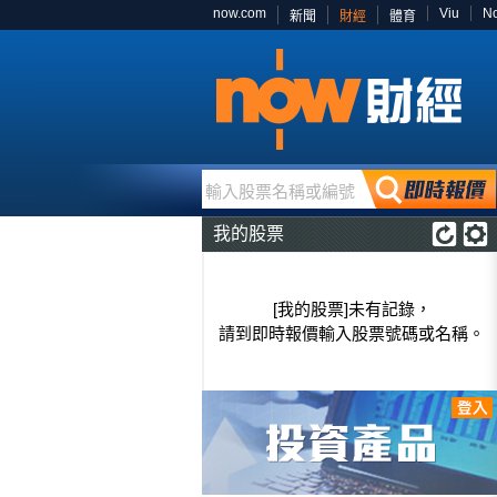
now.com
Viu
N
新聞
財經
體育
輸入股票名稱或編號
我的股票
[我的股票]未有記錄，
請到即時報價輸入股票號碼或名稱。