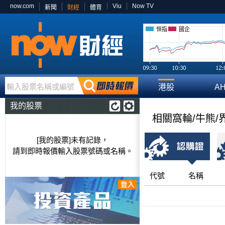
now.com
Viu
Now TV
新聞
財經
體育
恒指
國企
輸入股票名稱或編號
港股
A
我的股票
相關窩輪/牛熊/
[我的股票]未有記錄，
請到即時報價輸入股票號碼或名稱。
代號
名稱