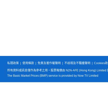
私隱政策
|
使用條款
|
免責及著作權聲明
|
不歧視及不騷擾聲明
|
Cookies
所有資料或訊息僅作為參考之用。股票報價由 N2N-AFE (Hong Kong) Limited
The Basic Market Prices (BMP) service is provided by Now TV Limited