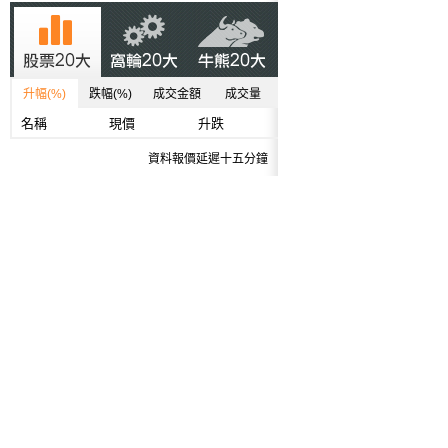
升幅(%)
跌幅(%)
成交金額
成交量
名稱
現價
升跌
資料報價延遲十五分鐘