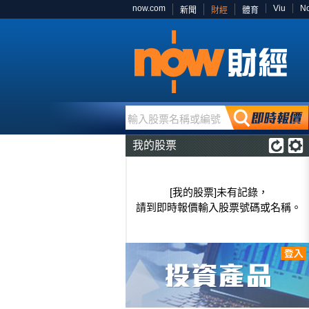
now.com
Viu
N
新聞
財經
體育
輸入股票名稱或編號
我的股票
[我的股票]未有記錄，
請到即時報價輸入股票號碼或名稱。