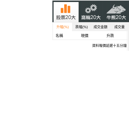
升幅(%)
跌幅(%)
成交金額
成交量
名稱
現價
升跌
資料報價延遲十五分鐘