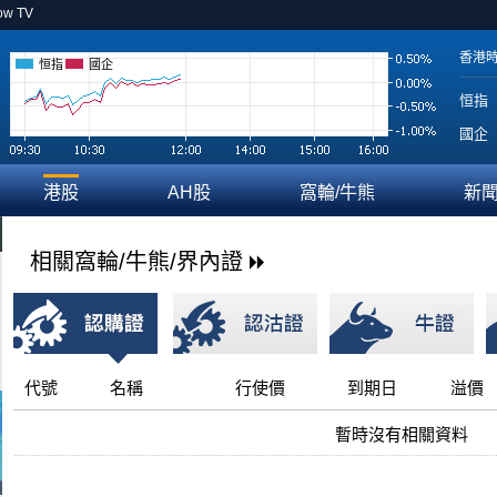
ow TV
香港
恒指
國企
恒指
國企
港股
AH股
窩輪/牛熊
新
相關窩輪/牛熊/界內證
代號
名稱
行使價
到期日
溢價
暫時沒有相關資料