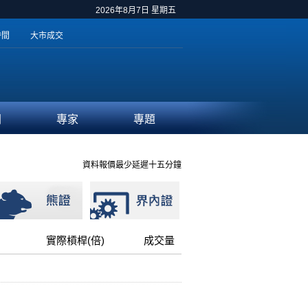
2026年8月7日 星期五
時間
大市成交
聞
專家
專題
資料報價最少延遲十五分鐘
實際槓桿(倍)
成交量