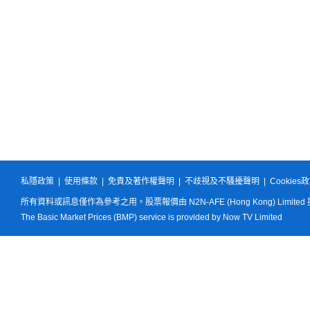
私隱政策
|
使用條款
|
免責及著作權聲明
|
不歧視及不騷擾聲明
|
Cookies
所有資料或訊息僅作為參考之用。股票報價由 N2N-AFE (Hong Kong) Limited
The Basic Market Prices (BMP) service is provided by Now TV Limited