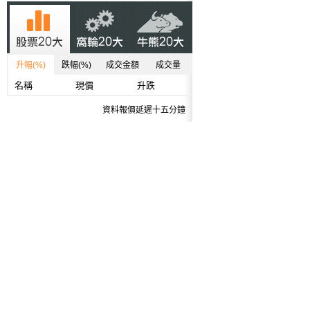
升幅(%)
跌幅(%)
成交金額
成交量
名稱
現價
升跌
資料報價延遲十五分鐘