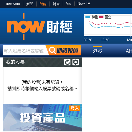
now.com
Viu
Now TV
新聞
財經
體育
恒指
國企
輸入股票名稱或編號
港股
A
我的股票
[我的股票]未有記錄，
請到即時報價輸入股票號碼或名稱。