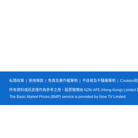
私隱政策
|
使用條款
|
免責及著作權聲明
|
不歧視及不騷擾聲明
|
Cookies
所有資料或訊息僅作為參考之用。股票報價由 N2N-AFE (Hong Kong) Limited
The Basic Market Prices (BMP) service is provided by Now TV Limited