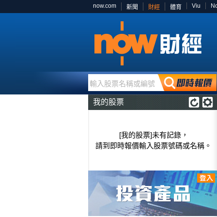
now.com
Viu
N
新聞
財經
體育
輸入股票名稱或編號
我的股票
[我的股票]未有記錄，
請到即時報價輸入股票號碼或名稱。