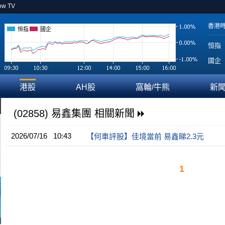
ow TV
香港
恒指
國企
恒指
國企
港股
AH股
窩輪/牛熊
新
(02858) 易鑫集團 相關新聞
2026/07/16 10:43
【何車評股】佳境當前 易鑫睇2.3元
1