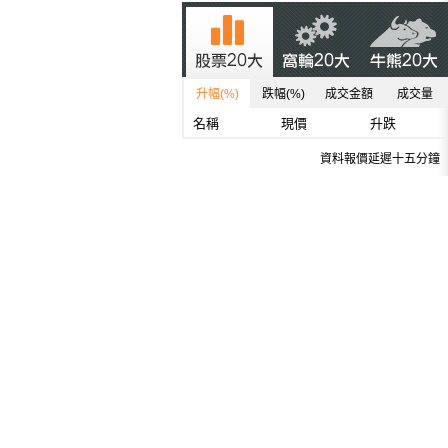
升幅(%)
跌幅(%)
成交金額
成交量
名稱
現價
升跌
資料報價延遲十五分鐘