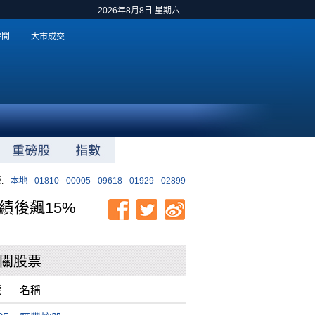
2026年8月8日 星期六
時間
大市成交
:
本地
01810
00005
09618
01929
02899
績後飆15%
關股票
號
名稱