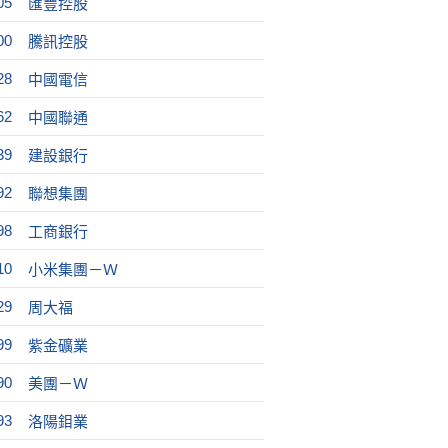
05
匯豐控股
00
騰訊控股
28
中國電信
62
中國聯通
39
建設銀行
92
聯想集團
98
工商銀行
10
小米集團－Ｗ
29
周大福
99
紫金礦業
90
美團－Ｗ
93
洛陽鉬業