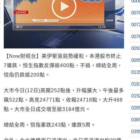
000
007
007
007
009
【Now財經台】美伊緊張局勢緩和，本港股市終止
009
7連跌，恒生指數反彈逾400點，不過，總結全周，
013
恒指仍跌逾200點。
018
大市今日(12日)高開252點後，升幅擴大，午後最多
019
飆522點，高見24771點，收報24718點，大升468
028
點。大市全日成交增至逾3164億元。
036
總結全周，恒指累跌243點，連跌5周。
039