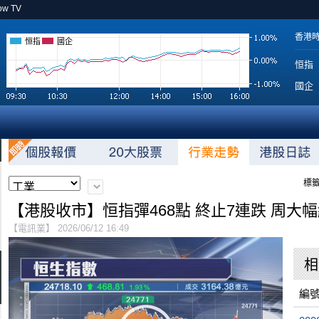
ow TV
香港
恒指
國企
恒指
國企
標籤
【港股收市】恒指彈468點 終止7連跌 周大幅
【電訊業】 2026/06/12 16:49
相
編