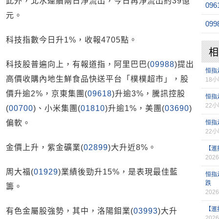
此外，北水連續兩日淨流出，今日再淨流出約39億
096
元。
099
科技指數今日升1%，收報4705點。
相
科技股普遍向上，有報道指，阿里巴巴(
09988
)提出
恒指
高價收購內地生鮮食品快送平台「樸樸超市」，股
18
價升逾2%，京東集團(
09618
)升逾3%，騰訊控股
恒指
22
(
00700
)、小米集團(
01810
)升逾1%，美團(
03690
)
偏軟。
恒指
22
金價上升，紫金礦業(
02899
)大升近8%。
【滙
2026
周大福(
01929
)業績後勁升15%，是表現最佳藍
恒指
跌
籌。
2026
【滙
有色金屬股強勢，其中，洛陽鉬業(
03993
)大升
2026