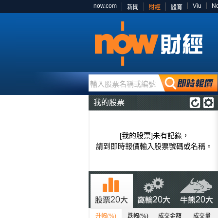
now.com
Viu
N
新聞
財經
體育
輸入股票名稱或編號
我的股票
[我的股票]未有記錄，
請到即時報價輸入股票號碼或名稱。
升幅(%)
跌幅(%)
成交金額
成交量