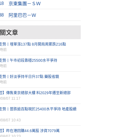
18
京東集團－ＳＷ
88
阿里巴巴－Ｗ
關文章
走勢丨埋單漲137點 8月開局周累跌216點
小時前
走勢丨午市初段靠穩25500水平爭持
小時前
走勢丨好淡爭持半日升37點 藥股省鏡
小時前
控】傳售東京總部大樓 料2029年遷至新總部
/08/07 11:17
走勢丨曾跌逾百點現於25400水平爭持 地產股續
/08/07 10:43
控】昨在港回購44.6萬股 涉資7079萬
/08/07 10:23