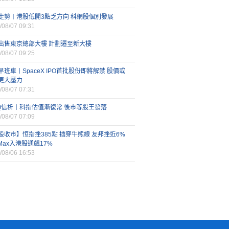
走勢丨港股低開3點乏方向 科網股個別發展
/08/07 09:31
出售東京總部大樓 計劃遷至新大樓
/08/07 09:25
早班車丨SpaceX IPO首批股份即將解禁 股價或
更大壓力
/08/07 07:31
FQ信析丨科指估值漸復常 後市等股王發落
/08/07 07:09
股收市】恒指挫385點 插穿牛熊線 友邦挫近6%
iMax入港股通飆17%
/08/06 16:53