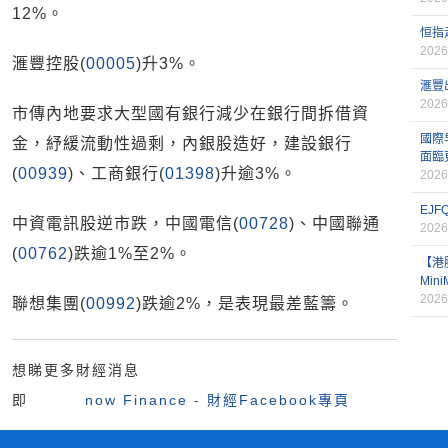
12%。
恒指
2026
滙豐控股(
00005
)升3%。
滙豐
2026
市傳內地要求大型國有銀行減少在銀行間拆借資
國際
金，紓緩流動性過剩，內銀股造好，建設銀行
面臨
(
00939
)、工商銀行(
01398
)升逾3%。
2026
EJ
中資電訊股逆市跌，中國電信(
00728
)、中國聯通
2026
(
00762
)跌逾1%至2%。
【港
Min
2026
聯想集團(
00992
)跌逾2%，是表現最差藍籌。
想睇更多財經消息
即
now Finance - 財經Facebook專頁