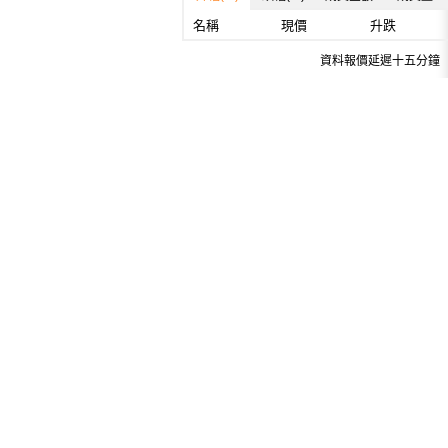
名稱
現價
升跌
資料報價延遲十五分鐘