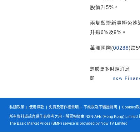
股價升5%。
兩隻藍籌新貴極兔速遞
升逾6%及9%。
萬洲國際(
00288
)跌
想睇更多財經消息
即
now Fina
私隱政策
|
使用條款
|
免責及著作權聲明
|
不歧視及不騷擾聲明
|
Cookies
所有資料或訊息僅作為參考之用。股票報價由 N2N-AFE (Hong Kong) Limited
The Basic Market Prices (BMP) service is provided by Now TV Limited