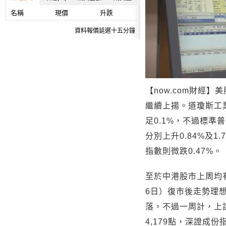
名稱
現價
升跌
資料報價延遲十五分鐘
【now.com財經】
繼續上揚。道瓊斯工
足0.1%，不過標準
分別上升0.84%及1
指數則微跌0.47%。
至於中港股市上周均
6日）復市後走勢理
落，不過一周計，上證
4,179點，深證成