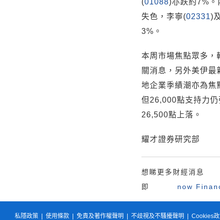
(
01088
)亦跌約7%
失色，李寧(
02331
)
3%。
本周市場焦點眾多，
關消息，另外美伊最
地企業季績潮亦為焦
但26,000點支持力仍
26,500點上落。
耀才證券研究部
想睇更多財經消息
即
now Fina
私隱政策
|
使用條款
|
免責及著作權聲明
|
不歧視及不騷擾聲明
|
Cookies