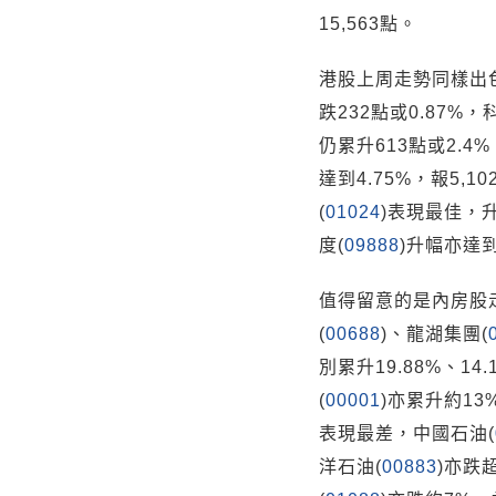
15,563點。
港股上周走勢同樣出
跌232點或0.87%
仍累升613點或2.4
達到4.75%，報5,
(
01024
)表現最佳，
度(
09888
)升幅亦達到
值得留意的是內房股
(
00688
)、龍湖集團(
別累升19.88%、14
(
00001
)亦累升約1
表現最差，中國石油(
洋石油(
00883
)亦跌