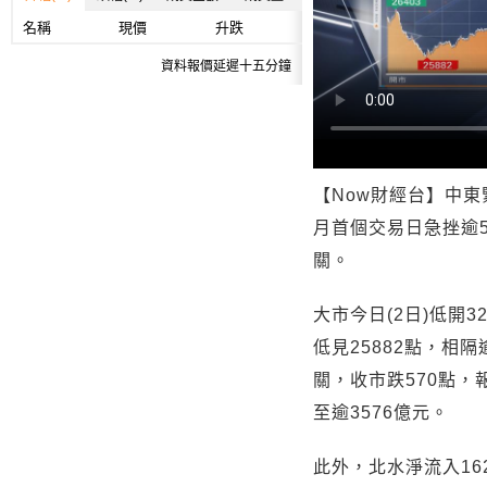
名稱
現價
升跌
資料報價延遲十五分鐘
【Now財經台】中
月首個交易日急挫逾5
關。
大市今日(2日)低開3
低見25882點，相隔
關，收市跌570點，
至逾3576億元。
此外，北水淨流入1