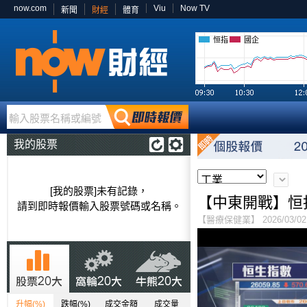
now.com
Viu
Now TV
新聞
財經
體育
恒指
國企
輸入股票名稱或編號
我的股票
[我的股票]未有記錄，
【中東開戰】恒指
請到即時報價輸入股票號碼或名稱。
【醫療保健業】 2026/03/02 
升幅(%)
跌幅(%)
成交金額
成交量