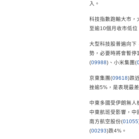
入。
科技指數跑輸大市，大
至逾10個月收市低位
大型科技股普遍向下
勢，必要時將會暫停
(
09988
)、小米集團(
京東集團(
09618
)跌
挫逾5%，是表現最
中東多國受伊朗無人
中東航班受影響，中
南方航空股份(
01055
(
00293
)跌4%。