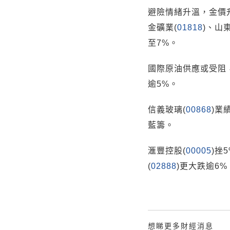
避險情緒升溫，金價升
金礦業(
01818
)、山
至7%。
國際原油供應或受阻
逾5%。
信義玻璃(
00868
)業
藍籌。
滙豐控股(
00005
)挫
(
02888
)更大跌逾6%
想睇更多財經消息