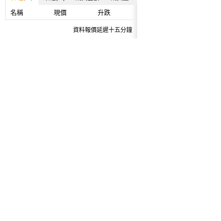
名稱
現價
升跌
資料報價延遲十五分鐘