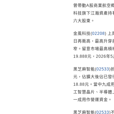
曾帶動A股商業航空
科技旗下江瀚資產持有
六大股東。
金風科技(
02208
) 
日再衝高，最高升穿前高
窄。留意市場最高槓
19.888元，2026
黑芝麻智能(
02533
)
元，佔擴大後佔已發行
18.88元。當中九
工智慧晶片、半導體
一成用作營運資金。
黑芝麻智能(
02533
)