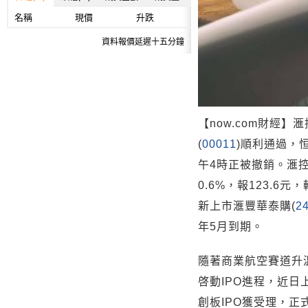
名稱
現價
升跌
資料報價延遲十五分鐘
【now.com財經】滙
(
00011
)順利通過，
午4時正被撤銷。滙
0.6%，報123.6
新上市滙豐華泰購(
2
年5月到期。
隨著商業航空賽道升
啓動IPO進程，近
創板IPO獲受理，