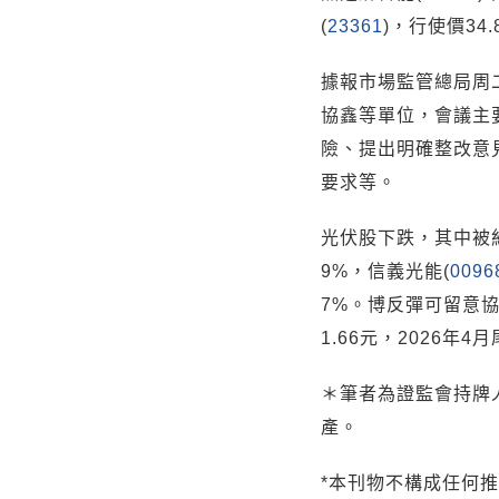
(
23361
)，行使價34
據報市場監管總局周二
協鑫等單位，會議主
險、提出明確整改意
要求等。
光伏股下跌，其中被
9%，信義光能(
0096
7%。博反彈可留意協
1.66元，2026年4
＊筆者為證監會持牌
產。
*本刊物不構成任何