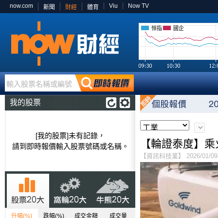
now.com
Viu
Now TV
新聞
財經
體育
恒指
國企
輸入股票名稱或編號
我的股票
[我的股票]未有記錄，
【輪證泰度】乘
請到即時報價輸入股票號碼或名稱。
【資訊科技業】 2026/01/09 
升幅(%)
跌幅(%)
成交金額
成交量