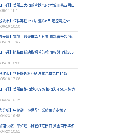
日市評】美股三大指數齊跌 恒指考驗兩萬四關口
/06/11 11:45
股收市】恒指再挫157點 連跌6日 滙控瀉近5%
/06/10 16:50
證泰度】電訊三寶齊推算力套餐 騰訊曾升超4%
/05/19 11:46
日市評】道指回穩納指標普偏軟 恒指暫守穩250
/05/19 10:00
股收市】恒指跌近300點 理想汽車急挫14%
/05/18 17:06
日市評】美股回納指跌0.89% 恒指失守50天線勢
/04/24 10:15
家分析】中移動、聯通全年業績預咗走樣？
/04/23 16:48
格理快線】華虹逆市挑戰紅底關口 資金兩手準備
/04/23 10:51