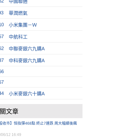
62
中國聯通
93
華潤燃氣
10
小米集團－Ｗ
57
中航科工
62
中聯麥銀六九購A
37
中科麥銀六九購A
66
67
44
小米麥銀六十購A
關文章
股收市】恒指彈468點 終止7連跌 周大幅績後飆
/06/12 16:49