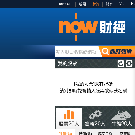
now.com
Viu
N
新聞
財經
體育
輸入股票名稱或編號
我的股票
[我的股票]未有記錄，
請到即時報價輸入股票號碼或名稱。
升幅(%)
跌幅(%)
成交金額
成交量