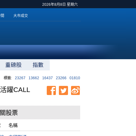
2026年8月8日 星期六
時間
大市成交
標籤:
23267
13662
16437
23266
01810
躍CALL
關股票
號
名稱