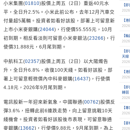
小米集團(
01810
)股價上周五（2日）重返40元水
【即
2026
平，全日升2.5%。小米此前公布，去年12月汽車交
付量超5萬輛。投資者如看好該股，部署上可留意新
【港
2026
上市小米麥銀購(
24044
)，行使價55.555元，10月
【輪
初到期。相反看淡則可留意小米麥銀沽(
23266
)，行
2026
使價31.888元，6月尾到期。
【即
天線
中航科工(
02357
)股價上周五（2日）以大陽燭告
2026
升，全日升6.8%，收復100天綫。如看好該股，部
【港
2026
署上可留意輕微價內中科麥銀購(
16437
)，行使價
4.18元，2026年9月尾到期。
【即
轉弱
2026
電訊股新一年迎來新氣象，中國聯通(
00762
)股價反
【專
彈3.6%，扭轉此前6連跌走勢，向上留意挑戰10天
2026
綫機會。投資者如看好該股後市表現，可留意聯通
【麥
麥銀購(
13662
)，行使價9.88元，9月尾到期，為上
2026