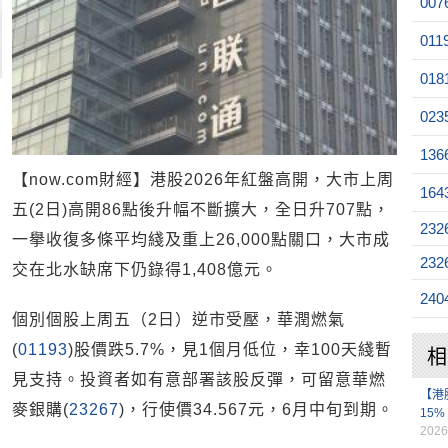
007
011
018
023
136
【now.com財經】港股2026年紅盤高開，大市上周
164
五(2日)高開86點後升幅不斷擴大，全日升707點，
232
一擧收復多條平均綫及重上26,000點關口，大市成
232
交在北水缺席下仍錄得1,408億元。
240
個別個股上周五（2日）逆市受壓，華潤燃氣
(
01193
)股價跌5.7%，見1個月低位，幸100天綫暫
相
見支持。投資者如有意部署該股反彈，可留意華燃
【港
麥銀購(
23267
)，行使價34.567元，6月中旬到期。
15%
2026