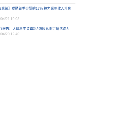
62業績】聯通首季少賺逾17% 算力業務收入升逾
/04/21 19:03
行報告】大摩料中資電訊3強股息率可增抗跌力
/04/20 12:40