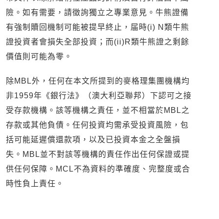
險。如有需要，請徵詢獨立之專業意見。牛熊證備
有強制贖回機制可能被提早終止，届時(i) N類牛熊
證投資者會損失全部投資；而(ii)R類牛熊證之剩餘
價值則可能為零。
除MBL外，任何在本文所提到的麥格理集團機構均
非1959年《銀行法》（澳大利亞聯邦）下認可之接
受存款機構。該等機構之責任，並不相當於MBL之
存款或其他負債。任何投資均需承受投資風險，包
括可能延遲償還款項，以及已投資本金之全盤損
失。MBL並不對該等機構的責任作出任何保證或提
供任何保障。MCL不為資料的準確度、完整度或合
時性負上責任。