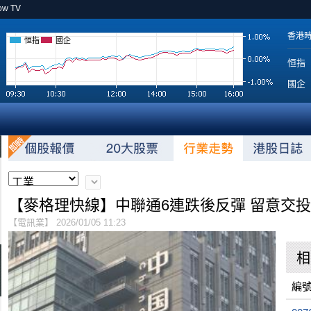
ow TV
香港
恒指
國企
恒指
國企
【麥格理快線】中聯通6連跌後反彈 留意交投活
【電訊業】 2026/01/05 11:23
相
編