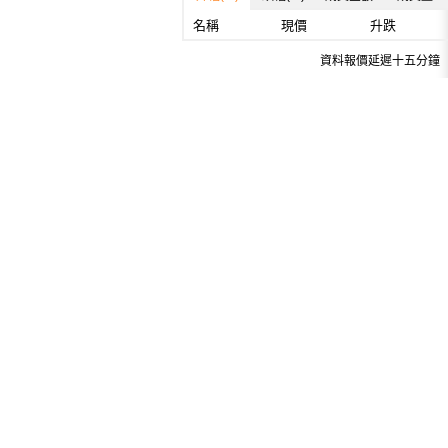
名稱
現價
升跌
資料報價延遲十五分鐘