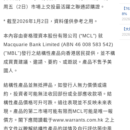
周五（2日）市場上交投最活躍之聯通認購證。
【7
8%
2026
* 截至2026年1月2日，資料僅供參考之用。
【大
2026
本內容由麥格理資本股份有限公司 (“MCL”) 就
Macquarie Bank Limited (ABN 46 008 583 542)
("MBL")發行之結構性產品向香港居民提供，並不構
成買賣建議、邀請、要約、或遊説。產品不售予美
國人。
結構性產品並無抵押品，如發行人無力償債或違
約，投資者可能無法收回部份或全部應收款項。結
構性產品價格可升可跌。過往表現並不反映未來表
現。產品的第二市場可能有限而MCL可能是唯一報
價方。閣下應閱讀載于www.warrants.com.hk 之上
市文件以瞭解結構性產品的詳情及自行評估箇中風